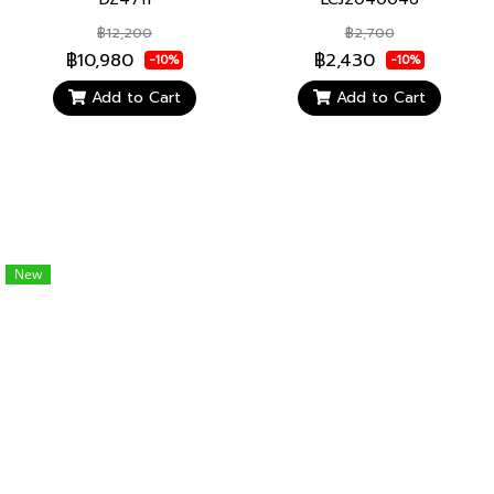
฿12,200
฿2,700
฿10,980
฿2,430
-10%
-10%
Add to Cart
Add to Cart
New