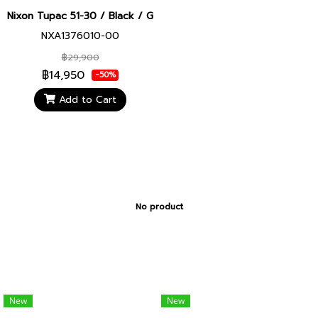
Nixon Tupac 51-30 / Black / Gold NXA1376010-00
NXA1376010-00
฿29,900
฿14,950
-50%
Add to Cart
No product
New
New