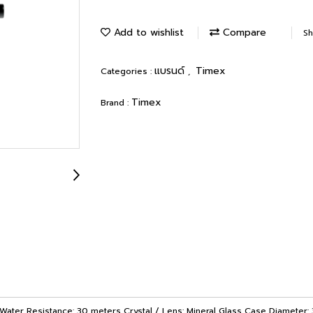
Add to wishlist
Compare
Sh
แบรนด์
Timex
Categories :
,
Timex
Brand :
ter Resistance: 30 meters Crystal / Lens: Mineral Glass Case Diameter: 