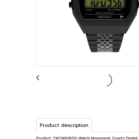
Product description
Product: TW2W91600 Watch Movement: Quartz Digital Wa