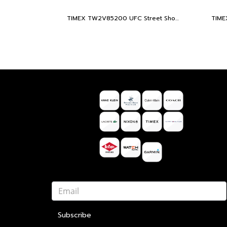
TIMEX TW2V85200 UFC Street Shock XL Fight Week นาฬิกาข้อมือผู้ชาย สายซิลิโคน สีดำ หน้าปัด 45 มม.
Subscribe