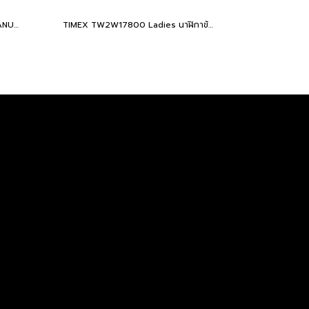
TIMEX TW2V63200TM W22 PEANUTS MARLIN SNOOPY
TIMEX TW2W17800 Ladies นาฬิกาข้อมือผู้หญิง สายสแตนเลส สีโรสโกลด์ หน้าปัด 36 มม.