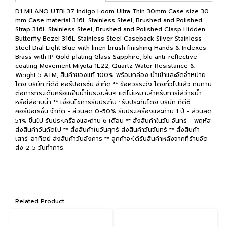
D1 MILANO UTBL37 Indigo Loom Ultra Thin 30mm Case size 30
mm Case material 316L Stainless Steel, Brushed and Polished
Strap 316L Stainless Steel, Brushed and Polished Clasp Hidden
Butterfly Bezel 316L Stainless Steel Caseback Silver Stainless
Steel Dial Light Blue with linen brush finishing Hands & Indexes
Brass with IP Gold plating Glass Sapphire, blu anti-reflective
coating Movement Miyota 1L22, Quartz Water Resistance &
Weight 5 ATM, สินค้าของแท้ 100% พร้อมกล่อง นำเข้าและจัดจำหน่าย
โดย บริษัท ทีดีซี คอร์ปอเรชั่น จำกัด ** ข้อควรระวัง โดยทั่วไปแล้ว ทนทาน
ต่อการกระเด็นหรือแช่ในน้ำในระยะสั้นๆ แต่ไม่เหมาะสำหรับการใส่ว่ายน้ำ
หรือใส่อาบน้ำ ** เงื่อนไขการรับประกัน : รับประกันโดย บริษัท ทีดีซี
คอร์ปอเรชั่น จำกัด - ส่วนลด 0-50% รับประเครื่องและถ่าน 1 ปี - ส่วนลด
51% ขึ้นไป รับประเครื่องและถ่าน 6 เดือน ** สั่งสินค้าในวัน จันทร์ - พฤหัส
ส่งสินค้าวันถัดไป ** สั่งสินค้าในวันศุกร์ ส่งสินค้าวันจันทร์ ** สั่งสินค้า
เสาร์-อาทิตย์ ส่งสินค้าวันอังคาร ** ลูกค้าจะได้รับสินค้าหลังจากที่ร้านจัด
ส่ง 2-5 วันทำการ
Related Product