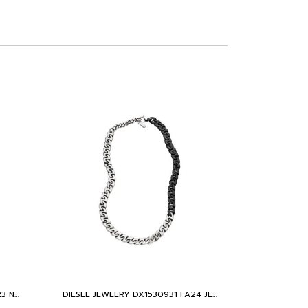
DIESEL JEWELRY DX1438931 SM23 NECKLACE BASE METAL WITH CZ
DIESEL JEWELRY DX1530931 FA24 JEWELRY BASE METAL WITH CZ