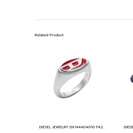
Related Product
DIESEL JEWELRY DX144404010 FA23 RING BASE METAL WITH CZ10