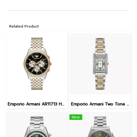
Related Product
Emporio Armani AR11713 HL25 WATCH MEN 41MM Quartz Chronograph with Date นาฬิกาข้อมือ นาฬิกา ผู้ชาย
Emporio Armani Two Tone Analogue Watch AR11642
New