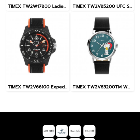
TIMEX TW2W17800 Ladies นาฬิกาข้อมือผู้หญิง สายสแตนเลส สีโรสโกลด์ หน้าปัด 36 มม.
TIMEX TW2V85200 UFC Street Shock XL Fight Week นาฬิกาข้อมือผู้ชาย สายซิลิโคน สีดำ หน้าปัด 45 มม.
TIMEX TW2V66100 Expedition North® Freedive Ocea นาฬิกาข้อมือผู้ชาย สายผลิตจากวัสดุใต้ทะเลลึก สีดำ/ส้ม หน้าปัด 46 มม.
TIMEX TW2V63200TM W22 PEANUTS MARLIN SNOOPY