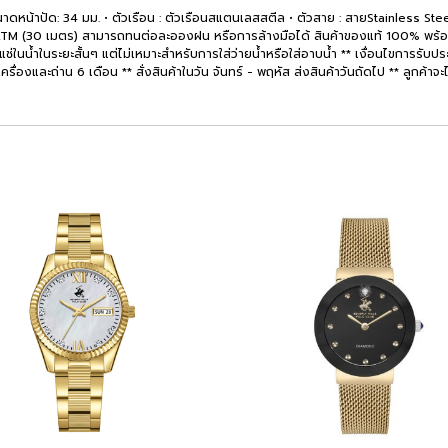
นาดหน้าปัด: 34 มม. • ตัวเรือน : ตัวเรือนสแตนเลสสตีล • ตัวสาย : สายStainless Ste
TM (30 เมตร) สามารถทนต่อละอองฝน หรือการล้างมือได้ สินค้าของแท้ 100% พร้อมกล
ในน้ำในระยะสั้นๆ แต่ไม่เหมาะสำหรับการใส่ว่ายน้ำหรือใส่อาบน้ำ ** เงื่อนไขการรับประก
ื่องและถ่าน 6 เดือน ** สั่งสินค้าในวัน จันทร์ - พฤหัส ส่งสินค้าวันถัดไป ** ลูกค้าจะ