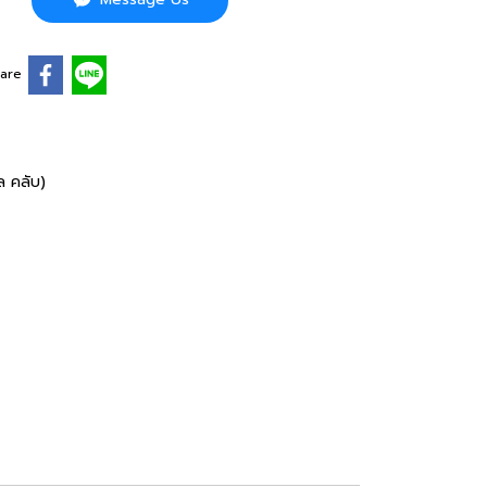
are
ล คลับ)