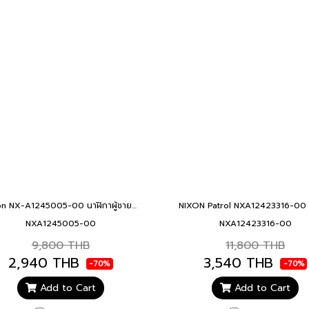
Nixon NX-A1245005-00 นาฬิกาผู้ชาย TIME TRACKER BLK WHIT
NXA1245005-00
NXA12423316-00
9,800 THB
11,800 THB
2,940 THB
3,540 THB
-70%
-70%
Add to Cart
Add to Cart