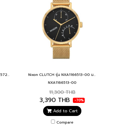
Nixon PORTER AL GLD BLU A10572735-00 Stainless Steel
Nixon CLUTCH รุ่น NXA1166513-00 นาฬิกาข้อมือผู้ชาย สายสแตนเลส สีทอง หน้าปัด 38 มม. CLUTCH GOLD BLACK
NXA1166513-00
11,300 THB
3,390 THB
-70%
Add to Cart
Compare