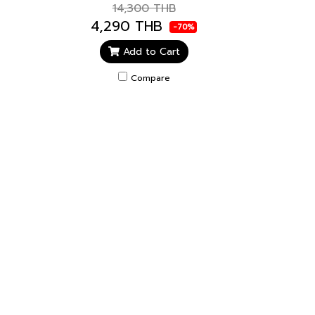
14,300 THB
4,290 THB
-70%
Add to Cart
Compare