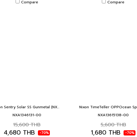
Compare
Compare
Nixon Sentry Solar SS Gunmetal (NXA1346131-00) พลังงานแสงอาทิตย์ SENTRY SOLAR GUNMETAL
NXA1346131-00
NXA13615138-00
15,600 THB
5,600 THB
4,680 THB
1,680 THB
-70%
-70%