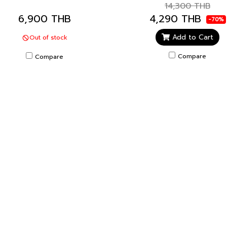
14,300 THB
6,900 THB
4,290 THB
-70%
Add to Cart
Out of stock
Compare
Compare