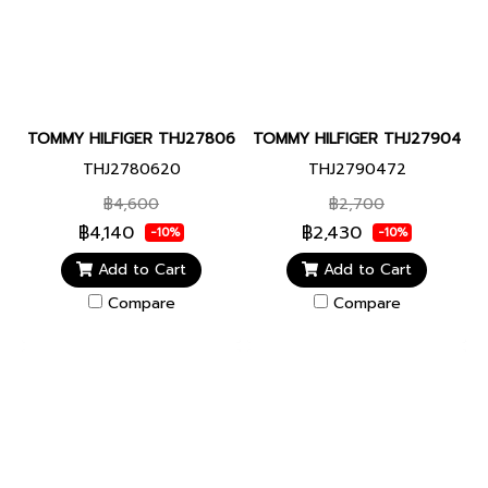
TOMMY HILFIGER THJ2780620 MECHM WOMEN BRACELET JEWEL
TOMMY HILFIGER THJ2790472 2
THJ2780620
THJ2790472
฿4,600
฿2,700
฿4,140
฿2,430
-10%
-10%
Add to Cart
Add to Cart
Compare
Compare