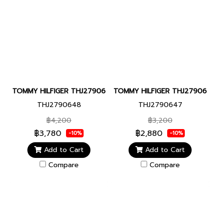
TOMMY HILFIGER THJ2790648 BRAIDED METAL MEN BRACELET 
TOMMY HILFIGER THJ2790647 B
THJ2790648
THJ2790647
฿4,200
฿3,200
฿3,780
฿2,880
-10%
-10%
Add to Cart
Add to Cart
Compare
Compare