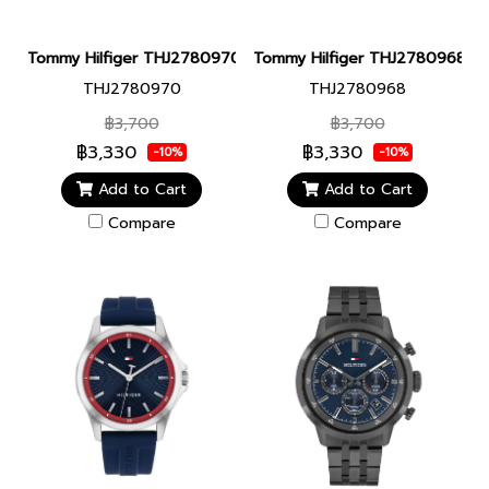
Tommy Hilfiger THJ2780970 JEWELRY สร้อยข้อมือ
Tommy Hilfiger THJ2780968 JE
THJ2780970
THJ2780968
฿3,700
฿3,700
฿3,330
฿3,330
-10%
-10%
Add to Cart
Add to Cart
Compare
Compare