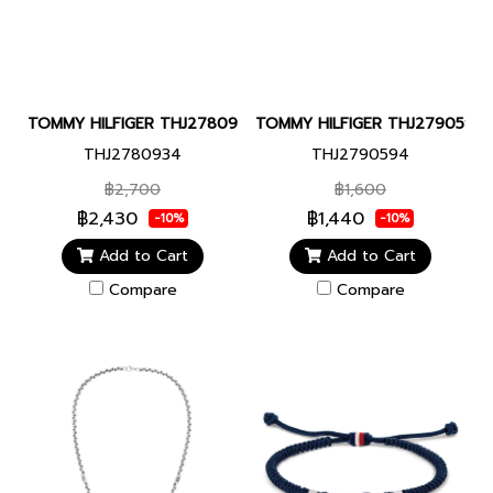
TOMMY HILFIGER THJ2780934 METBD MEN BRACELET JEWELRY 
TOMMY HILFIGER THJ2790594 A
THJ2780934
THJ2790594
฿2,700
฿1,600
฿2,430
฿1,440
-10%
-10%
Add to Cart
Add to Cart
Compare
Compare