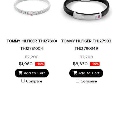
TOMMY HILFIGER THJ2781004 STRETCH BRACELETS WOMEN BR
TOMMY HILFIGER THJ2790349 F
THJ2781004
THJ2790349
฿2,200
฿3,700
฿1,980
฿3,330
-10%
-10%
Add to Cart
Add to Cart
Compare
Compare