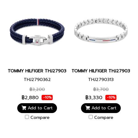
TOMMY HILFIGER THJ2790362 CARABINER MEN BRACELET JEWE
TOMMY HILFIGER THJ2790313 D
THJ2790362
THJ2790313
฿3,200
฿3,700
฿2,880
฿3,330
-10%
-10%
Add to Cart
Add to Cart
Compare
Compare