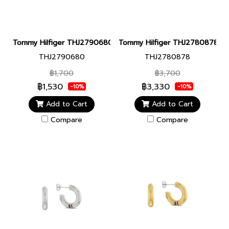
Tommy Hilfiger THJ2790680 JEWELRY สร้อยข้อมือ
Tommy Hilfiger THJ2780878 JE
THJ2790680
THJ2780878
฿1,700
฿3,700
฿1,530
฿3,330
-10%
-10%
Add to Cart
Add to Cart
Compare
Compare