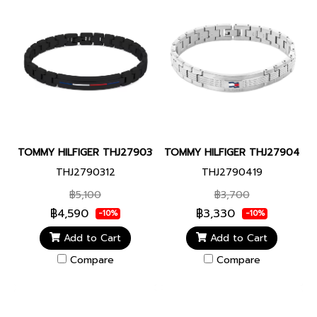
TOMMY HILFIGER THJ2790312 DRESS MEN BRACELET JEWELRY ส
TOMMY HILFIGER THJ2790419 N
THJ2790312
THJ2790419
฿5,100
฿3,700
฿4,590
฿3,330
-10%
-10%
Add to Cart
Add to Cart
Compare
Compare