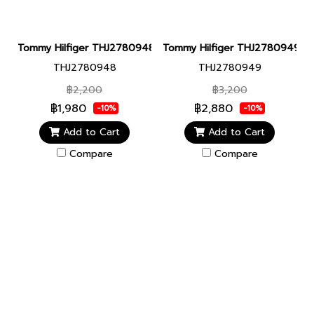
Tommy Hilfiger THJ2780948 JEWELRY ต่างหู
Tommy Hilfiger THJ2780949 JE
THJ2780948
THJ2780949
฿2,200
฿3,200
฿1,980
฿2,880
-10%
-10%
Add to Cart
Add to Cart
Compare
Compare