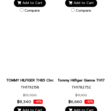
Add to Cart
Add to Cart
Compare
Compare
TOMMY HILFIGER TH85 Chronograph รุ่น TH1792158 สายสแตนเลส หน้
Tommy Hilfiger Gianna TH1782752 
TH1792158
TH1782752
฿13,900
฿11,100
฿8,340
฿6,660
-40%
-40%
Add to Cart
Add to Cart