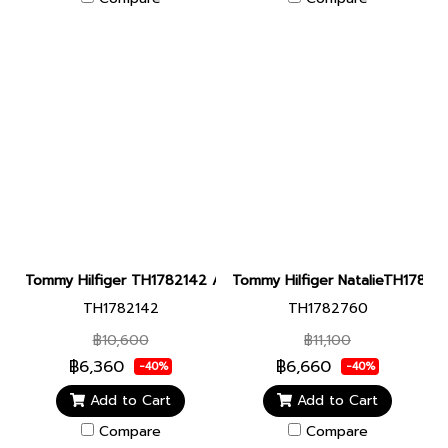
Tommy Hilfiger TH1782142 Ari Women's Watch
Tommy Hilfiger NatalieTH178
TH1782142
TH1782760
฿10,600
฿11,100
฿6,360
฿6,660
-40%
-40%
Add to Cart
Add to Cart
Compare
Compare