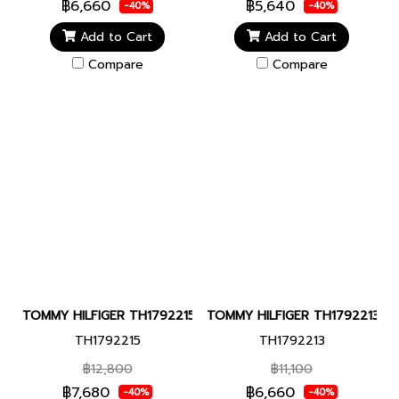
฿6,660
฿5,640
-40%
-40%
Add to Cart
Add to Cart
Compare
Compare
TOMMY HILFIGER TH1792215 TH85 CHRONOGRAPH 41 MM นาฬิกาข
TOMMY HILFIGER TH1792213 TH8
TH1792215
TH1792213
฿12,800
฿11,100
฿7,680
฿6,660
-40%
-40%