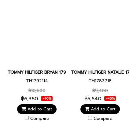
TOMMY HILFIGER BRYAN 1792114 Men's watch
TOMMY HILFIGER NATALIE 1782
TH1792114
TH1782718
฿10,600
฿9,400
฿6,360
฿5,640
-40%
-40%
Add to Cart
Add to Cart
Compare
Compare