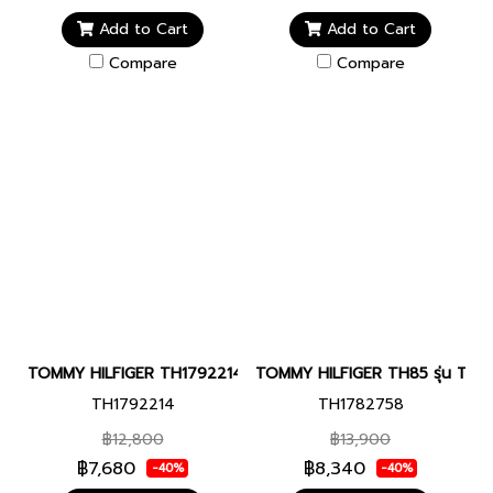
Add to Cart
Add to Cart
Compare
Compare
TOMMY HILFIGER TH1792214 TH85 CHRONOGRAPH 41 MM นาฬิกาข
TOMMY HILFIGER TH85 รุ่น TH1782
TH1792214
TH1782758
฿12,800
฿13,900
฿7,680
฿8,340
-40%
-40%