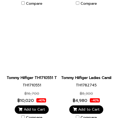
Compare
Compare
Tommy Hilfiger TH1710551 TH85 Automatic Men Watch
Tommy Hilfiger Ladies Camill
TH1710551
TH1782745
฿16,700
฿8,300
฿10,020
฿4,980
-40%
-40%
Add to Cart
Add to Cart
Compare
Compare