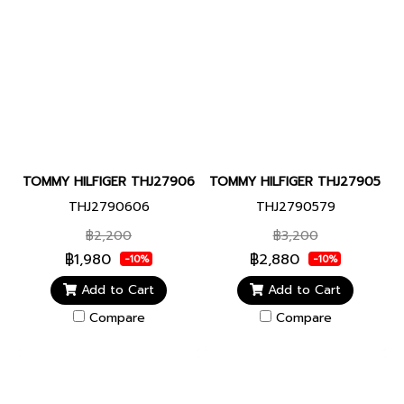
TOMMY HILFIGER THJ2790606 CLARK MEN BRACELET JEWELRY 
TOMMY HILFIGER THJ2790579 S
THJ2790606
THJ2790579
฿2,200
฿3,200
฿1,980
฿2,880
-10%
-10%
Add to Cart
Add to Cart
Compare
Compare