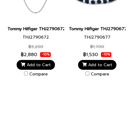
Tommy Hilfiger THJ2790672 JEWELRY สร้อยคอ
Tommy Hilfiger THJ2790677 JEW
THJ2790672
THJ2790677
฿3,200
฿1,700
฿2,880
฿1,530
-10%
-10%
Add to Cart
Add to Cart
Compare
Compare