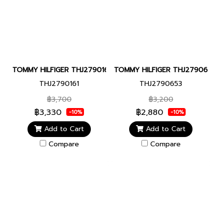
TOMMY HILFIGER THJ2790161 DRESSED UP MEN BRACELET JEWE
TOMMY HILFIGER THJ2790653 B
THJ2790161
THJ2790653
฿3,700
฿3,200
฿3,330
฿2,880
-10%
-10%
Add to Cart
Add to Cart
Compare
Compare