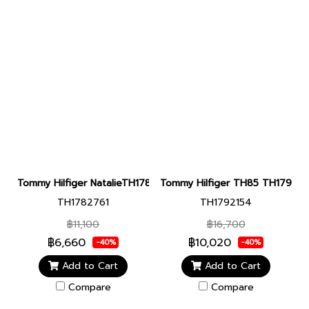
Tommy Hilfiger NatalieTH1782761 Women watch
Tommy Hilfiger TH85 TH179215
TH1782761
TH1792154
฿11,100
฿16,700
฿6,660
฿10,020
-40%
-40%
Add to Cart
Add to Cart
Compare
Compare