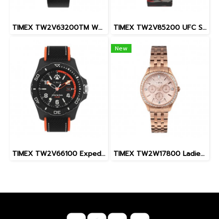
TIMEX TW2V63200TM W22 PEANUTS MARLIN SNOOPY
TIMEX TW2V85200 UFC Street Shock XL Fight Week นาฬิกาข้อมือผู้ชาย สายซิลิโคน สีดำ หน้าปัด 45 มม.
New
TIMEX TW2V66100 Expedition North® Freedive Ocea นาฬิกาข้อมือผู้ชาย สายผลิตจากวัสดุใต้ทะเลลึก สีดำ/ส้ม หน้าปัด 46 มม.
TIMEX TW2W17800 Ladies นาฬิกาข้อมือผู้หญิง สายสแตนเลส สีโรสโกลด์ หน้าปัด 36 มม.