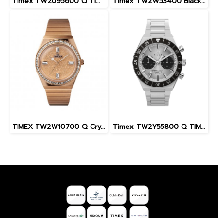
Timex TW2U95600 Q Timex 36mm Stainless Steel Bracelet Watch
Timex TW2W53400 Black Mens Chronograph Watch Q Diver Chrono 40mm.
TIMEX TW2W10700 Q Crystal นาฬิกาข้อมือผู้หญิง สายสแตนเลส สีโรสโกลด์ หน้าปัด 36 มม.
Timex TW2Y55800 Q TIMEX CONTINENTAL CHRONO นาฬิกา นาฬิกาข้อมือ นาฬิกาผู้ชาย