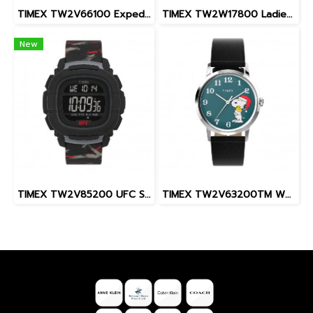
TIMEX TW2V66100 Expedition North® Freedive Ocea นาฬิกาข้อมือผู้ชาย สายผลิตจากวัสดุใต้ทะเลลึก สีดำ/ส้ม หน้าปัด 46 มม.
TIMEX TW2W17800 Ladies นาฬิกาข้อมือผู้หญิง สายสแตนเลส สีโรสโกลด์ หน้าปัด 36 มม.
New
TIMEX TW2V85200 UFC Street Shock XL Fight Week นาฬิกาข้อมือผู้ชาย สายซิลิโคน สีดำ หน้าปัด 45 มม.
TIMEX TW2V63200TM W22 PEANUTS MARLIN SNOOPY