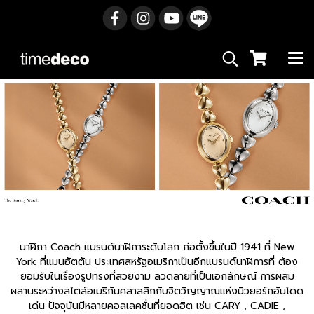
นาฬิกา Coach แบรนด์นาฬิการะดับโลก ก่อตั้งขึ้นในปี 1941 ที่ New
York ที่แมนฮัตตัน ประเทศสหรัฐอเมริกาเป็นอีกแบรนด์นาฬิการที่ ต้อง
ยอมรับในเรื่องรูปทรงที่สวยงาม ลวดลายที่เป็นเอกลักษณ์ การผสม
ผสานระหว่างสไตล์อเมริกันคลาสสิกกับจิตวิญญาณแห่งนิวยอร์กอันโดด
เด่น ปัจจุบันมีหลายคอลเลคชั่นที่ยอดฮิต เช่น CARY , CADIE ,