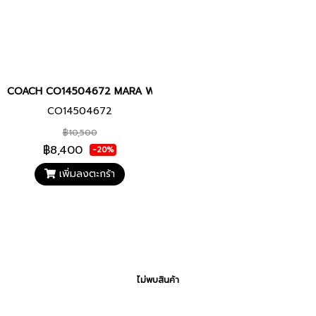
COACH CO14504672 MARA Women watch นาฬิกา นาฬิกาข้อมือ นาฬิ
CO14504672
฿10,500
฿8,400
-20%
เพิ่มลงตะกร้า
ไม่พบสินค้า