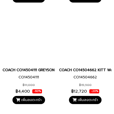
COACH CO14504111 GREYSON Women watch นาฬิกา นาฬิกาข้อมือ นา
COACH CO14504662 KITT Women w
CO14504111
CO14504662
฿11,000
฿15,900
฿4,400
฿12,720
-60%
-20%
เพิ่มลงตะกร้า
เพิ่มลงตะกร้า