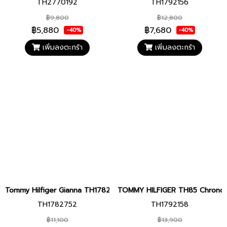
TH2770192
TH1792156
฿9,800
฿12,800
฿5,880
฿7,680
-40%
-40%
เพิ่มลงตะกร้า
เพิ่มลงตะกร้า
Tommy Hilfiger Gianna TH1782752 หน้าปัด 38 มม. นาฬิกา นาฬิกาข้อมื
TOMMY HILFIGER TH85 Chronograph
TH1782752
TH1792158
฿11,100
฿13,900