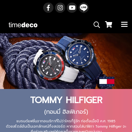
TOMMY HILFIGER
(ทอมมี่ ฮิลฟิเกอร์)
แบรนด์แฟชั่นจากอเมริกาที่ไม่ว่าใครก็รู้จัก ก่อตั้งเมื่อปี ค.ศ. 1985
ด้วยสไตล์อันเป็นเอกลักษณ์กึ่งสปอร์ต หากสวมใส่นาฬิกา Tommy Hilfiger จะ
ยิ่งช่วยเสริมลุคให้ดูคูลทั้งชายและหญิงแน่นอน