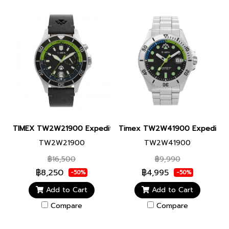
TIMEX TW2W21900 Expedition North Slack Tide นาฬิกาข้อมือผู้ชา
Timex TW2W41900 Expedition 
TW2W21900
TW2W41900
฿16,500
฿9,990
฿8,250
฿4,995
-50%
-50%
Add to Cart
Add to Cart
Compare
Compare