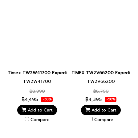
Timex TW2W41700 Expedition North® Anchorage Silicone 
TIMEX TW2V66200 Expedition Nort
TW2W41700
TW2V66200
฿8,990
฿8,790
฿4,495
฿4,395
-50%
-50%
Add to Cart
Add to Cart
Compare
Compare