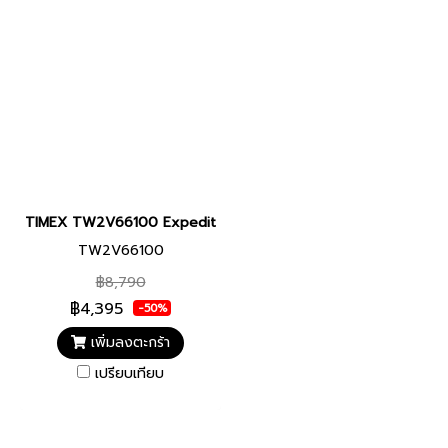
TIMEX TW2V66100 Expedition North® Freedive Ocea นาฬิกาข้อมือผ
TW2V66100
฿8,790
฿4,395
-50%
เพิ่มลงตะกร้า
เปรียบเทียบ