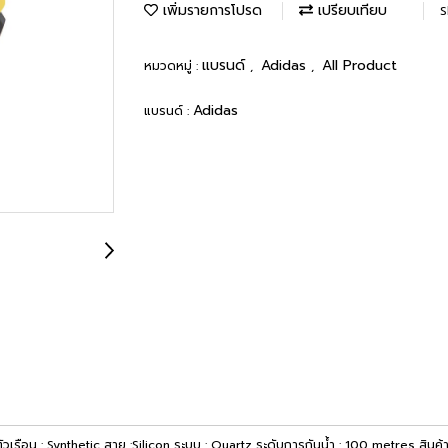
เพิ่มรายการโปรด
เปรียบเทียบ
S
แบรนด์
Adidas
All Product
หมวดหมู่ :
,
,
Adidas
แบรนด์ :
ัวเรือน : Synthetic สาย :Silicon ระบบ : Quartz ระดับการกันน้ำ : 100 metres สิน