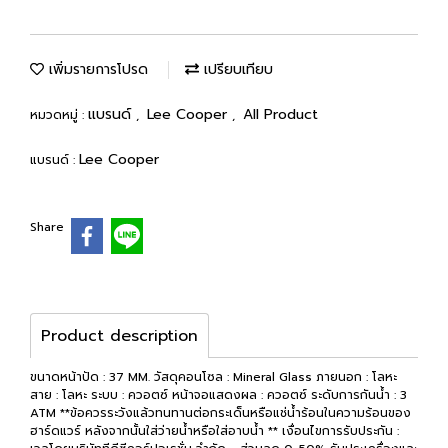
เพิ่มรายการโปรด
เปรียบเทียบ
แบรนด์
Lee Cooper
All Product
หมวดหมู่ :
,
,
Lee Cooper
แบรนด์ :
Share
Product description
ขนาดหน้าปัด : 37 MM.
วัสดุคอนโซล : Mineral Glass ภายนอก : โลหะ
สาย : โลหะ ระบบ : ควอตซ์ หน้าจอแสดงผล : ควอตซ์ ระดับการกันน้ำ : 3
ATM **ข้อควรระวังแล้วทนทานต่อกระเด็นหรือแช่น้ำร้อนในความร้อนของ
ฮาร์ดแวร์ หลังจากนั้นใส่ว่ายน้ำหรือใส่อาบน้ำ ** เงื่อนไขการรับประกัน :