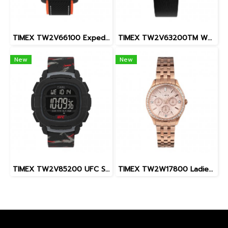
TIMEX TW2V66100 Expedition North® Freedive Ocea นาฬิกาข้อมือผู้ชาย สายผลิตจากวัสดุใต้ทะเลลึก สีดำ/ส้ม หน้าปัด 46 มม.
TIMEX TW2V63200TM W22 PEANUTS MARLIN SNOOPY
New
New
TIMEX TW2V85200 UFC Street Shock XL Fight Week นาฬิกาข้อมือผู้ชาย สายซิลิโคน สีดำ หน้าปัด 45 มม.
TIMEX TW2W17800 Ladies นาฬิกาข้อมือผู้หญิง สายสแตนเลส สีโรสโกลด์ หน้าปัด 36 มม.