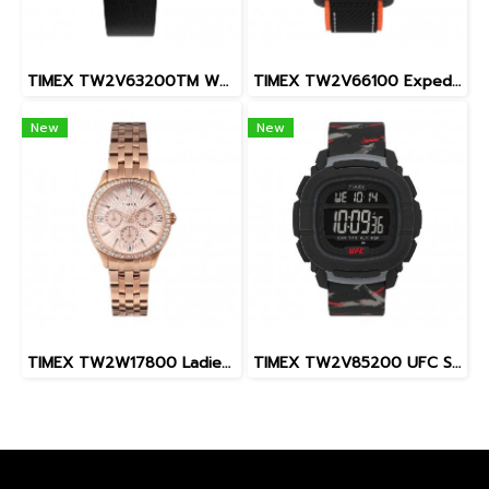
TIMEX TW2V63200TM W22 PEANUTS MARLIN SNOOPY
TIMEX TW2V66100 Expedition North® Freedive Ocea นาฬิกาข้อมือผู้ชาย สายผลิตจากวัสดุใต้ทะเลลึก สีดำ/ส้ม หน้าปัด 46 มม.
New
New
TIMEX TW2W17800 Ladies นาฬิกาข้อมือผู้หญิง สายสแตนเลส สีโรสโกลด์ หน้าปัด 36 มม.
TIMEX TW2V85200 UFC Street Shock XL Fight Week นาฬิกาข้อมือผู้ชาย สายซิลิโคน สีดำ หน้าปัด 45 มม.