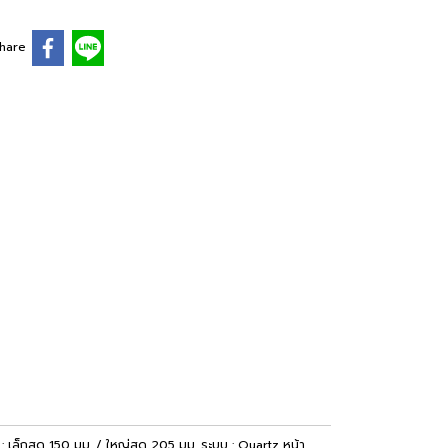
hare
 : เล็กสุด 150 มม. / ใหญ่สุด 205 มม. ระบบ : Quartz หน้า