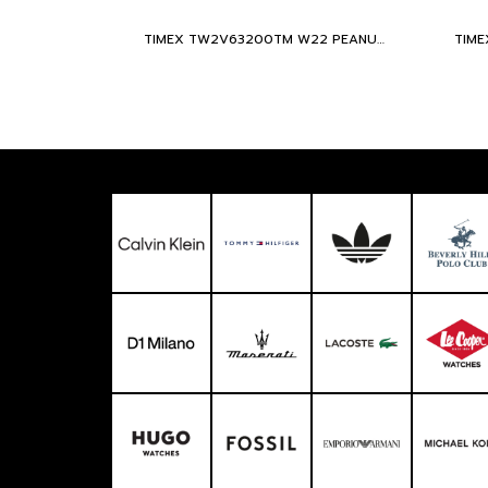
TIMEX TW2V63200TM W22 PEANUTS MARLIN SNOOPY