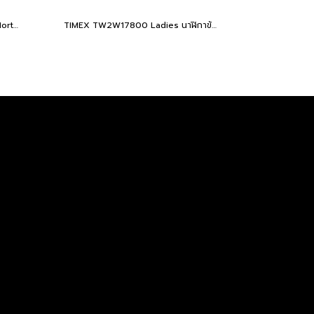
TIMEX TW2V66100 Expedition North® Freedive Ocea นาฬิกาข้อมือผู้ชาย สายผลิตจากวัสดุใต้ทะเลลึก สีดำ/ส้ม หน้าปัด 46 มม.
TIMEX TW2W17800 Ladies นาฬิกาข้อมือผู้หญิง สายสแตนเลส สีโรสโกลด์ หน้าปัด 36 มม.