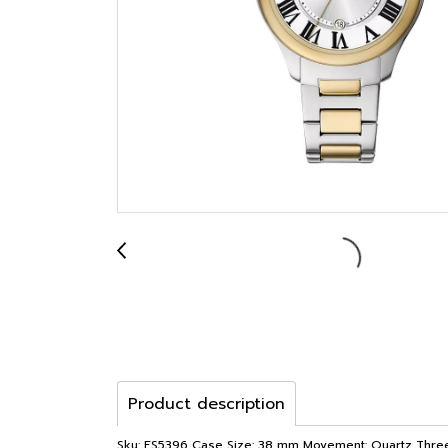
Product description
Sku: ES5396 Case Size: 38 mm Movement: Quartz Three-H