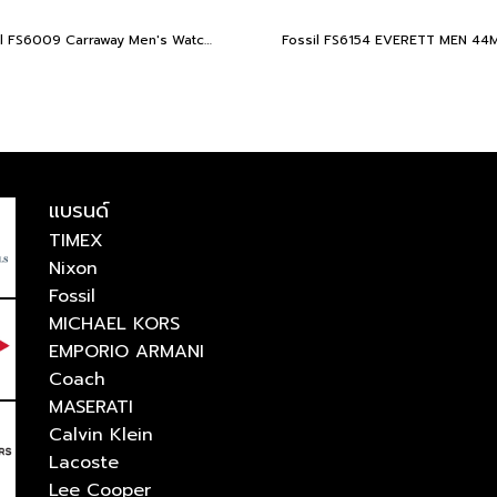
Fossil FS6009 Carraway Men's Watch 30 mm
แบรนด์
TIMEX
Nixon
Fossil
MICHAEL KORS
EMPORIO ARMANI
Coach
MASERATI
Calvin Klein
Lacoste
Lee Cooper