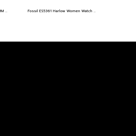
Fossil FS6154 EVERETT MEN 44MM นาฬิกาข้อมือ นาฬิกา ผู้ชาย
Fossil ES5361 Harlow Women Watch 27 mm.