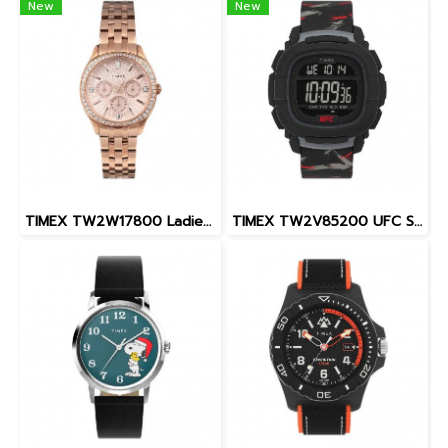
New
New
TIMEX TW2W17800 Ladies นาฬิกาข้อมือผู้หญิง สายสแตนเลส สีโรสโกลด์ หน้าปัด 36 มม.
TIMEX TW2V85200 UFC Street Shock XL Fight Week นาฬิกาข้อมือผู้ชาย สายซิลิโคน สีดำ หน้าปัด 45 มม.