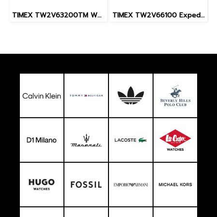
TIMEX TW2V63200TM W22 PEANUTS MARLIN SNOOPY
TIMEX TW2V66100 Expedition North® Freedive Ocea นาฬิกาข้อมือผู้ชาย สายผลิตจากวัสดุใต้ทะเลลึก สีดำ/ส้ม หน้าปัด 46 มม.