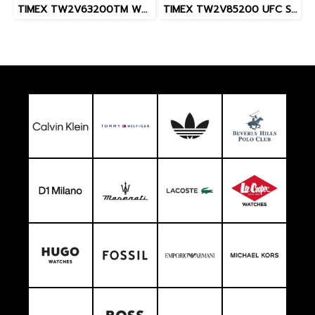
TIMEX TW2V63200TM W22 PEANUTS MARLIN SNOOPY
TIMEX TW2V85200 UFC Street Shock XL Fight Week นาฬิกาข้อมือผู้ชาย สายซิลิโคน สีดำ หน้าปัด 45 มม.