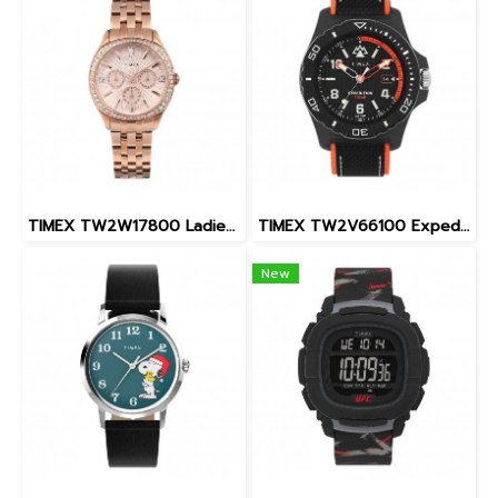
TIMEX TW2W17800 Ladies นาฬิกาข้อมือผู้หญิง สายสแตนเลส สีโรสโกลด์ หน้าปัด 36 มม.
TIMEX TW2V66100 Expedition North® Freedive Ocea นาฬิกาข้อมือผู้ชาย สายผลิตจากวัสดุใต้ทะเลลึก สีดำ/ส้ม หน้าปัด 46 มม.
New