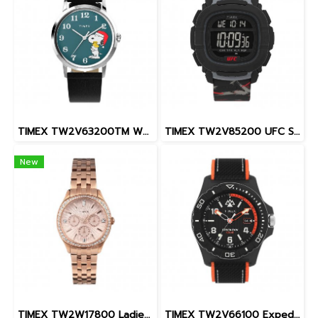
TIMEX TW2V63200TM W22 PEANUTS MARLIN SNOOPY
TIMEX TW2V85200 UFC Street Shock XL Fight Week นาฬิกาข้อมือผู้ชาย สายซิลิโคน สีดำ หน้าปัด 45 มม.
New
TIMEX TW2W17800 Ladies นาฬิกาข้อมือผู้หญิง สายสแตนเลส สีโรสโกลด์ หน้าปัด 36 มม.
TIMEX TW2V66100 Expedition North® Freedive Ocea นาฬิกาข้อมือผู้ชาย สายผลิตจากวัสดุใต้ทะเลลึก สีดำ/ส้ม หน้าปัด 46 มม.