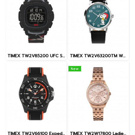
TIMEX TW2V85200 UFC Street Shock XL Fight Week นาฬิกาข้อมือผู้ชาย สายซิลิโคน สีดำ หน้าปัด 45 มม.
TIMEX TW2V63200TM W22 PEANUTS MARLIN SNOOPY
New
TIMEX TW2V66100 Expedition North® Freedive Ocea นาฬิกาข้อมือผู้ชาย สายผลิตจากวัสดุใต้ทะเลลึก สีดำ/ส้ม หน้าปัด 46 มม.
TIMEX TW2W17800 Ladies นาฬิกาข้อมือผู้หญิง สายสแตนเลส สีโรสโกลด์ หน้าปัด 36 มม.