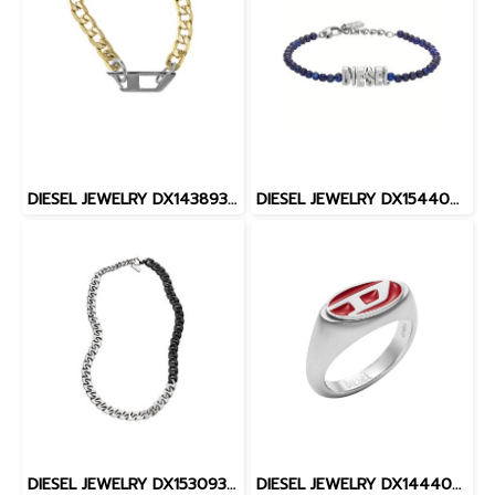
DIESEL JEWELRY DX1438931 SM23 NECKLACE BASE METAL WITH CZ
DIESEL JEWELRY DX1544040 HL24 JEWELRY BASE METAL WITH CZ
DIESEL JEWELRY DX1530931 FA24 JEWELRY BASE METAL WITH CZ
DIESEL JEWELRY DX144404010 FA23 RING BASE METAL WITH CZ10