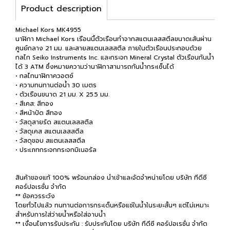
Product description
Michael Kors MK4955
นาฬิกา Michael Kors เรือนนี้ตัวเรือนทำจากสแตนเลสสตีลขนาดเส้นผ่าน
ศูนย์กลาง 21 มม. และสายสแตนเลสสตีล ภายในตัวเรือนประกอบด้วย
กลไก Seiko Instruments Inc. และกระจก Mineral Crystal ตัวเรือนกันน้ำ
ได้ 3 ATM ซึ่งหมายความว่านาฬิกาสามารถกันน้ำกระเซ็นได้
• กลไกนาฬิกาควอตซ์
• ความทนทานต่อน้ำ 30 เมตร
• ตัวเรือนขนาด 21 มม. X 25.5 มม.
• สีเคส: สีทอง
• สีหน้าปัด สีทอง
• วัสดุสายรัด สแตนเลสสตีล
• วัสดุเคส สแตนเลสสตีล
• วัสดุขอบ สแตนเลสสตีล
• ประเภทกระจกกระจกมิเนอรัล
สินค้าของแท้ 100% พร้อมกล่อง นำเข้าและจัดจำหน่ายโดย บริษัท ทีดีซี
คอร์ปอเรชั่น จำกัด
** ข้อควรระวัง
โดยทั่วไปแล้ว ทนทานต่อการกระเด็นหรือแช่ในน้ำในระยะสั้นๆ แต่ไม่เหมาะ
สำหรับการใส่ว่ายน้ำหรือใส่อาบน้ำ
** เงื่อนไขการรับประกัน : รับประกันโดย บริษัท ทีดีซี คอร์ปอเรชั่น จำกัด