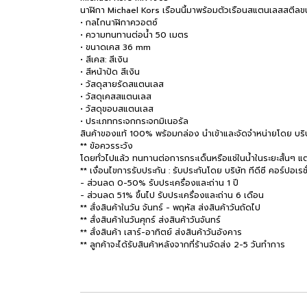
นาฬิกา Michael Kors เรือนนี้มาพร้อมตัวเรือนสแตนเลสสตีล
• กลไกนาฬิกาควอตซ์
• ความทนทานต่อน้ำ 50 เมตร
• ขนาดเคส 36 mm
• สีเคส: สีเงิน
• สีหน้าปัด สีเงิน
• วัสดุสายรัดสแตนเลส
• วัสดุเคสสแตนเลส
• วัสดุขอบสแตนเลส
• ประเภทกระจกกระจกมิเนอรัล
สินค้าของแท้ 100% พร้อมกล่อง นำเข้าและจัดจำหน่ายโดย บริษัท
** ข้อควรระวัง
โดยทั่วไปแล้ว ทนทานต่อการกระเด็นหรือแช่ในน้ำในระยะสั้นๆ แต่
** เงื่อนไขการรับประกัน : รับประกันโดย บริษัท ทีดีซี คอร์ปอเรช
- ส่วนลด 0-50% รับประเครื่องและถ่าน 1 ปี
- ส่วนลด 51% ขึ้นไป รับประเครื่องและถ่าน 6 เดือน
** สั่งสินค้าในวัน จันทร์ - พฤหัส ส่งสินค้าวันถัดไป
** สั่งสินค้าในวันศุกร์ ส่งสินค้าวันจันทร์
** สั่งสินค้า เสาร์-อาทิตย์ ส่งสินค้าวันอังคาร
** ลูกค้าจะได้รับสินค้าหลังจากที่ร้านจัดส่ง 2-5 วันทำการ