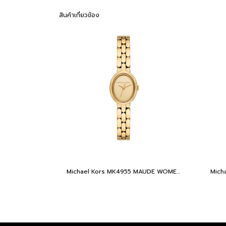
สินค้าเกี่ยวข้อง
Michael Kors MK4955 MAUDE WOMEN 21MM Extra small oval quartz watch with stainless steel bracelet นาฬิกาข้อมือ นาฬิกา ผู้หญิง