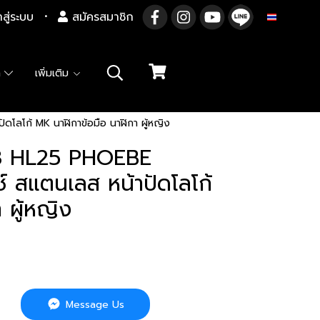
าสู่ระบบ
สมัครสมาชิก
TH
า
เพิ่มเติม
โก้ MK นาฬิกาข้อมือ นาฬิกา ผู้หญิง
3 HL25 PHOEBE
แตนเลส หน้าปัดโลโก้
 ผู้หญิง
Message Us