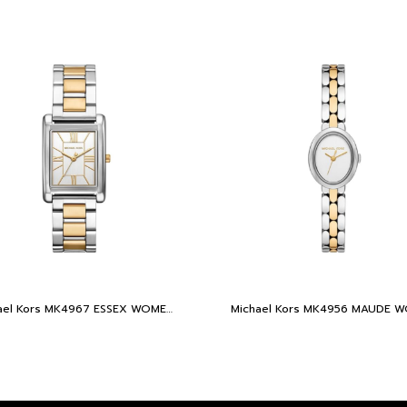
Michael Kors MK4967 ESSEX WOMEN 26MM Two-Tone นาฬิกาข้อมือ นาฬิกา ผู้หญิง