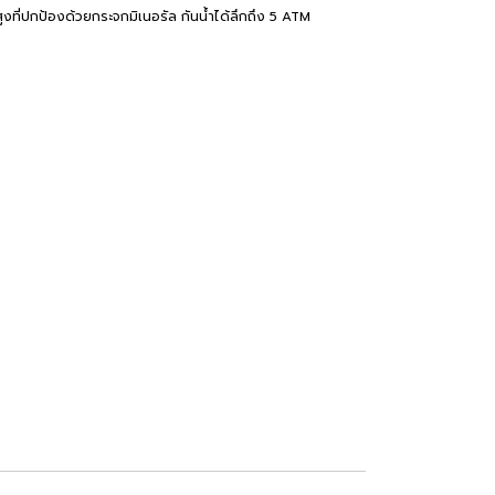
ี่ปกป้องด้วยกระจกมิเนอรัล กันน้ำได้ลึกถึง 5 ATM