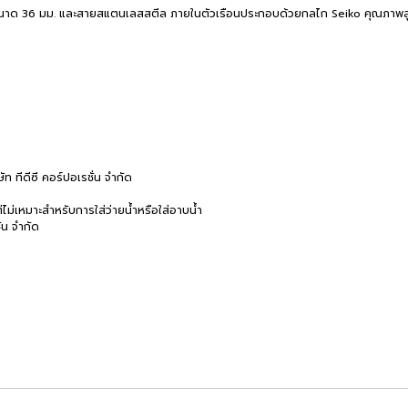
ขนาด 36 มม. และสายสแตนเลสสตีล ภายในตัวเรือนประกอบด้วยกลไก Seiko คุณภาพสูงท
 ทีดีซี คอร์ปอเรชั่น จำกัด
ไม่เหมาะสำหรับการใส่ว่ายน้ำหรือใส่อาบน้ำ
ั่น จำกัด