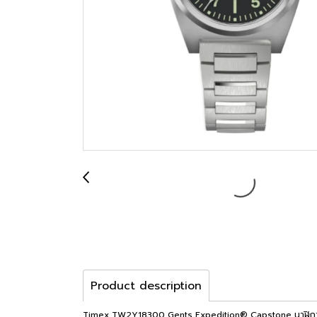
Product description
Timex TW2Y18300 Gents Expedition® Capstone นาฬิกา นาฬิกา