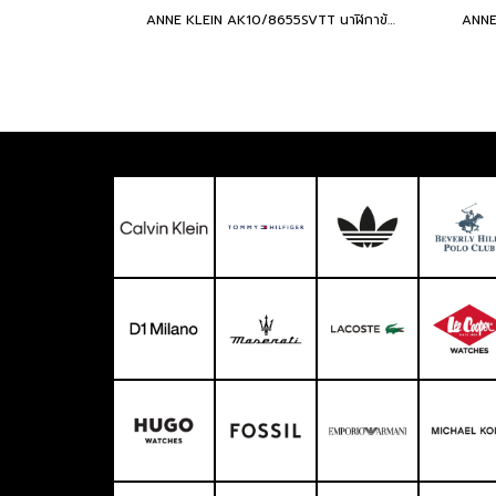
ANNE KLEIN AK10/8655SVTT นาฬิกาข้อมือผู้หญิง