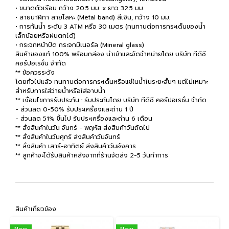
• ขนาดตัวเรือน กว้าง 20.5 มม. x ยาว 32.5 มม.
• สายนาฬิกา สายโลหะ (Metal band) สีเงิน, กว้าง 10 มม.
• การกันน้ำ ระดับ 3 ATM หรือ 30 เมตร (ทนทานต่อการกระเด็นของน้ำ
เล็กน้อยหรือฝนตกได้)
• กระจกหน้าปัด กระจกมิเนอรัล (Mineral glass)
สินค้าของแท้ 100% พร้อมกล่อง นำเข้าและจัดจำหน่ายโดย บริษัท ทีดีซี
คอร์ปอเรชั่น จำกัด
** ข้อควรระวัง
โดยทั่วไปแล้ว ทนทานต่อการกระเด็นหรือแช่ในน้ำในระยะสั้นๆ แต่ไม่เหมาะ
สำหรับการใส่ว่ายน้ำหรือใส่อาบน้ำ
** เงื่อนไขการรับประกัน : รับประกันโดย บริษัท ทีดีซี คอร์ปอเรชั่น จำกัด
- ส่วนลด 0-50% รับประเครื่องและถ่าน 1 ปี
- ส่วนลด 51% ขึ้นไป รับประเครื่องและถ่าน 6 เดือน
** สั่งสินค้าในวัน จันทร์ - พฤหัส ส่งสินค้าวันถัดไป
** สั่งสินค้าในวันศุกร์ ส่งสินค้าวันจันทร์
** สั่งสินค้า เสาร์-อาทิตย์ ส่งสินค้าวันอังคาร
** ลูกค้าจะได้รับสินค้าหลังจากที่ร้านจัดส่ง 2-5 วันทำการ
สินค้าเกี่ยวข้อง
New
New