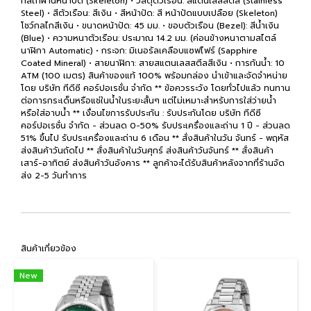
กลไกผ่านหน้าปัด (Skeleton) • วัสดุตัวเรือน: สแตนเลสสตีล (Stainless
Steel) • สีตัวเรือน: สีเงิน • สีหน้าปัด: สี หน้าปัดแบบเปลือย (Skeleton)
โชว์กลไกสีเงิน • ขนาดหน้าปัด: 45 มม. • ขอบตัวเรือน (Bezel): สีน้ำเงิน
(Blue) • ความหนาตัวเรือน: ประมาณ 14.2 มม. (ค่อนข้างหนาตามสไตล์
นาฬิกา Automatic) • กระจก: มิเนอรัลเคลือบแซฟไฟร์ (Sapphire
Coated Mineral) • สายนาฬิกา: สายสแตนเลสสตีลสีเงิน • การกันน้ำ: 10
ATM (100 เมตร) สินค้าของแท้ 100% พร้อมกล่อง นำเข้าและจัดจำหน่าย
โดย บริษัท ทีดีซี คอร์ปอเรชั่น จำกัด ** ข้อควรระวัง โดยทั่วไปแล้ว ทนทาน
ต่อการกระเด็นหรือแช่ในน้ำในระยะสั้นๆ แต่ไม่เหมาะสำหรับการใส่ว่ายน้ำ
หรือใส่อาบน้ำ ** เงื่อนไขการรับประกัน : รับประกันโดย บริษัท ทีดีซี
คอร์ปอเรชั่น จำกัด - ส่วนลด 0-50% รับประเครื่องและถ่าน 1 ปี - ส่วนลด
51% ขึ้นไป รับประเครื่องและถ่าน 6 เดือน ** สั่งสินค้าในวัน จันทร์ - พฤหัส
ส่งสินค้าวันถัดไป ** สั่งสินค้าในวันศุกร์ ส่งสินค้าวันจันทร์ ** สั่งสินค้า
เสาร์-อาทิตย์ ส่งสินค้าวันอังคาร ** ลูกค้าจะได้รับสินค้าหลังจากที่ร้านจัด
ส่ง 2-5 วันทำการ
สินค้าเกี่ยวข้อง
New