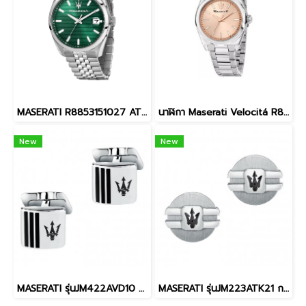
MASERATI R8853151027 ATTRAZIONE 43MM 3H GREEN นาฬิกาข้อมือ นาฬิกา ผู้ชาย
นาฬิกา Maserati Velocitá R8853152505 women watch Silver-Rose Gold นาฬิกาข้อมือผู้หญิง
New
New
MASERATI รุ่นJM422AVD10 กระดุมเสื้อสูท
MASERATI รุ่นJM223ATK21 กระดุมเสื้อสูท