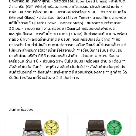
นาฬิกาข้อมือ นาฬิกาผู้ชาย • วัสดุตัวเรือน: (Low Lead Brass) • สีหน้าปัด:
สีขาวครีม (Off-White) พร้อมลายหมวกคัดสรรและสัญลักษณ์บ้านทั้ง 4
หลัง • ขนาดหน้าปัด: 38 มม. • ความหนาตัวเรือน: 9 มม. • กระจก: มิเนอรัล
(Mineral Glass) • สีตัวเรือน: สีเงิน (Silver Tone) • สายนาฬิกา: สายหนัง
แท้สีน้ำตาลเข้ม (Dark Brown Leather Strap) • ขนาดความกว้างสาย:
20 มม. • ระบบการทำงาน: ควอตซ์ (Quartz) พร้อมระบบไฟหน้าปัด
Indiglo สีแดง • การกันน้ำ: 30 เมตร (3 ATM) สินค้าของแท้ 100% พร้อม
กล่อง นำเข้าและจัดจำหน่ายโดย บริษัท ทีดีซี คอร์ปอเรชั่น จำกัด ** ข้อ
ควรระวัง โดยทั่วไปแล้ว ทนทานต่อการกระเด็นหรือแช่ในน้ำในระยะสั้นๆ แต่
ไม่เหมาะสำหรับการใส่ว่ายน้ำหรือใส่อาบน้ำ ** เงื่อนไขการรับประกัน : รับ
ประกันโดย บริษัท ทีดีซี คอร์ปอเรชั่น จำกัด - ส่วนลด 0-50% รับประ
เครื่องและถ่าน 1 ปี - ส่วนลด 51% ขึ้นไป รับประเครื่องและถ่าน 6 เดือน **
สั่งสินค้าในวัน จันทร์ - พฤหัส ส่งสินค้าวันถัดไป ** สั่งสินค้าในวันศุกร์ ส่ง
สินค้าวันจันทร์ ** สั่งสินค้า เสาร์-อาทิตย์ ส่งสินค้าวันอังคาร ** ลูกค้าจะได้
รับสินค้าหลังจากที่ร้านจัดส่ง 2-5 วันทำการ
สินค้าเกี่ยวข้อง