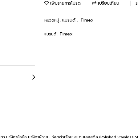
เพิ่มรายการโปรด
เปรียบเทียบ
S
แบรนด์
Timex
หมวดหมู่ :
,
Timex
แบรนด์ :
้อมือ นาฬิกาผู้ชาย • วัสดุตัวเรือน: สแตนเลสสตีล (Polished Stainless Steel) 