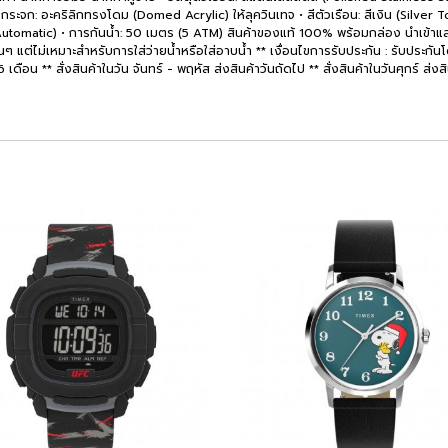
กระจก: อะคริลิกทรงโดม (Domed Acrylic) ให้ลุควินเทจ • สีตัวเรือน: สีเงิน (Silver 
matic) • การกันน้ำ: 50 เมตร (5 ATM) สินค้าของแท้ 100% พร้อมกล่อง นำเข้าและจัด
นๆ แต่ไม่เหมาะสำหรับการใส่ว่ายน้ำหรือใส่อาบน้ำ ** เงื่อนไขการรับประกัน : รับประกัน
ดือน ** สั่งสินค้าในวัน จันทร์ - พฤหัส ส่งสินค้าวันถัดไป ** สั่งสินค้าในวันศุกร์ ส่งสิ