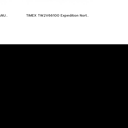
TIMEX TW2V63200TM W22 PEANUTS MARLIN SNOOPY
TIMEX TW2V66100 Expedition North® Freedive Ocea นาฬิกาข้อมือผู้ชาย สายผลิตจากวัสดุใต้ทะเลลึก สีดำ/ส้ม หน้าปัด 46 มม.