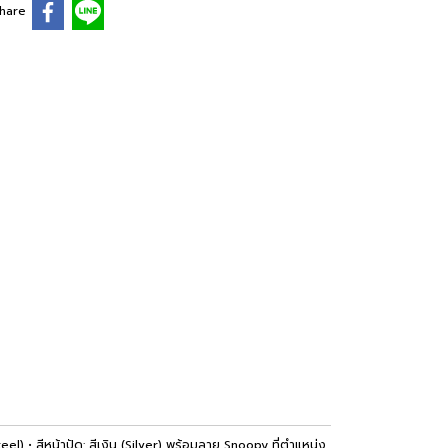
hare
• สีหน้าปัด: สีเงิน (Silver) พร้อมลาย Snoopy ที่ตำแหน่ง