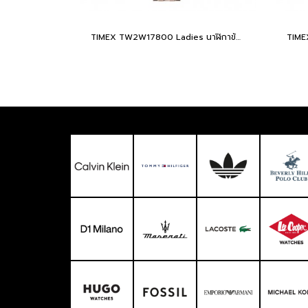
TIMEX TW2W17800 Ladies นาฬิกาข้อมือผู้หญิง สายสแตนเลส สีโรสโกลด์ หน้าปัด 36 มม.