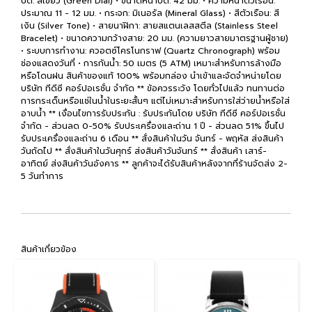
ปัด: สีเขียว (Green Dial) • ขนาดหน้าปัด: 42 มม. • ความหนาตัวเรือน:
ประมาณ 11 - 12 มม. • กระจก: มิเนอรัล (Mineral Glass) • สีตัวเรือน: สี
เงิน (Silver Tone) • สายนาฬิกา: สายสแตนเลสสตีล (Stainless Steel
Bracelet) • ขนาดความกว้างสาย: 20 มม. (ความยาวสายมาตรฐานผู้ชาย)
• ระบบการทำงาน: ควอตซ์โครโนกราฟ (Quartz Chronograph) พร้อม
ช่องแสดงวันที่ • การกันน้ำ: 50 เมตร (5 ATM) เหมาะสำหรับการล้างมือ
หรือโดนฝน สินค้าของแท้ 100% พร้อมกล่อง นำเข้าและจัดจำหน่ายโดย
บริษัท ทีดีซี คอร์ปอเรชั่น จำกัด ** ข้อควรระวัง โดยทั่วไปแล้ว ทนทานต่อ
การกระเด็นหรือแช่ในน้ำในระยะสั้นๆ แต่ไม่เหมาะสำหรับการใส่ว่ายน้ำหรือใส่
อาบน้ำ ** เงื่อนไขการรับประกัน : รับประกันโดย บริษัท ทีดีซี คอร์ปอเรชั่น
จำกัด - ส่วนลด 0-50% รับประเครื่องและถ่าน 1 ปี - ส่วนลด 51% ขึ้นไป
รับประเครื่องและถ่าน 6 เดือน ** สั่งสินค้าในวัน จันทร์ - พฤหัส ส่งสินค้า
วันถัดไป ** สั่งสินค้าในวันศุกร์ ส่งสินค้าวันจันทร์ ** สั่งสินค้า เสาร์-
อาทิตย์ ส่งสินค้าวันอังคาร ** ลูกค้าจะได้รับสินค้าหลังจากที่ร้านจัดส่ง 2-
5 วันทำการ
สินค้าเกี่ยวข้อง