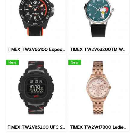
TIMEX TW2V66100 Expedition North® Freedive Ocea นาฬิกาข้อมือผู้ชาย สายผลิตจากวัสดุใต้ทะเลลึก สีดำ/ส้ม หน้าปัด 46 มม.
TIMEX TW2V63200TM W22 PEANUTS MARLIN SNOOPY
New
New
TIMEX TW2V85200 UFC Street Shock XL Fight Week นาฬิกาข้อมือผู้ชาย สายซิลิโคน สีดำ หน้าปัด 45 มม.
TIMEX TW2W17800 Ladies นาฬิกาข้อมือผู้หญิง สายสแตนเลส สีโรสโกลด์ หน้าปัด 36 มม.