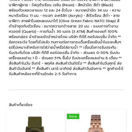
นาฬิกาผู้ชาย • วัสดุตัวเรือน: เรซิน (Resin) • สีหน้าปัด: สีดำ (Black)
พร้อมตัวเลขเวลาแบบ 12 และ 24 ชั่วโมง • ขนาดหน้าปัด: 34 มม. • ความ
หนาตัวเรือน: 11 มม. • กระจก: อะคริลิก (Acrylic) • สีตัวเรือน: สีดำ • สาย
นาฬิกา: สายผ้าไนลอนแบบนาโต้ (Olive Green Fabric NATO Strap) สี
ดำเข้าชุดกับตัวเรือน • ขนาดความกว้างสาย: 20 มม. • ระบบการทำงาน:
ควอตซ์ (Quartz) • การกันน้ำ: 30 เมตร (3 ATM) สินค้าของแท้ 100%
พร้อมกล่อง นำเข้าและจัดจำหน่ายโดย บริษัท ทีดีซี คอร์ปอเรชั่น จำกัด **
ข้อควรระวัง โดยทั่วไปแล้ว ทนทานต่อการกระเด็นหรือแช่ในน้ำในระยะสั้นๆ
แต่ไม่เหมาะสำหรับการใส่ว่ายน้ำหรือใส่อาบน้ำ ** เงื่อนไขการรับประกัน :
รับประกันโดย บริษัท ทีดีซี คอร์ปอเรชั่น จำกัด - ส่วนลด 0-50% รับประ
เครื่องและถ่าน 1 ปี - ส่วนลด 51% ขึ้นไป รับประเครื่องและถ่าน 6 เดือน **
สั่งสินค้าในวัน จันทร์ - พฤหัส ส่งสินค้าวันถัดไป ** สั่งสินค้าในวันศุกร์ ส่ง
สินค้าวันจันทร์ ** สั่งสินค้า เสาร์-อาทิตย์ ส่งสินค้าวันอังคาร ** ลูกค้าจะได้
รับสินค้าหลังจากที่ร้านจัดส่ง 2-5 วันทำการ
สินค้าเกี่ยวข้อง
New