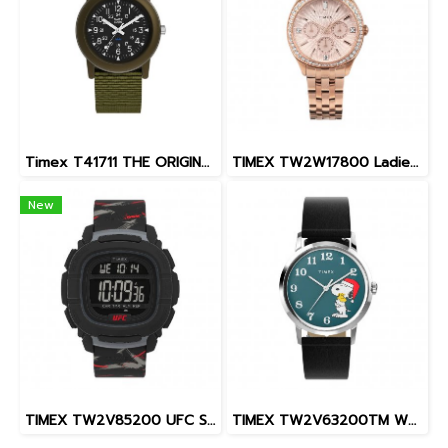
Timex T41711 THE ORIGINAL CAMPER OLIVE นาฬิกา นาฬิกาข้อมือ นาฬิกาผู้ชาย
TIMEX TW2W17800 Ladies นาฬิกาข้อมือผู้หญิง สายสแตนเลส สีโรสโกลด์ หน้าปัด 36 มม.
New
TIMEX TW2V85200 UFC Street Shock XL Fight Week นาฬิกาข้อมือผู้ชาย สายซิลิโคน สีดำ หน้าปัด 45 มม.
TIMEX TW2V63200TM W22 PEANUTS MARLIN SNOOPY