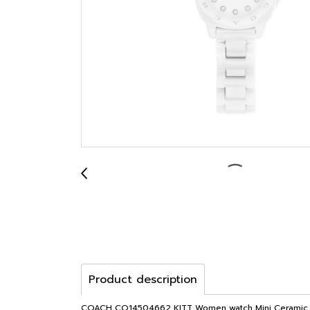
Product description
COACH CO14504662 KITT Women watch Mini Ceramic นาฬิกา น