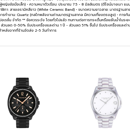
บผู้หญิงข้อมือเล็ก) • ความหนาตัวเรือน: ประมาณ 7.5 - 8 มิลลิเมตร (ดีไซน์บางเบา แน
ายนาฬิกา: สายเซรามิคสีขาว (White Ceramic Band) • ขนาดความยาวสาย: มาตรฐานสา
บการทำงาน: Quartz (กลไกพลังงานถ่านมาตรฐานสากล มีความเที่ยงตรงสูง) • การกันน
เรชั่น จำกัด ** ข้อควรระวัง โดยทั่วไปแล้ว ทนทานต่อการกระเด็นหรือแช่ในน้ำในระยะสั้
- ส่วนลด 0-50% รับประเครื่องและถ่าน 1 ปี - ส่วนลด 51% ขึ้นไป รับประเครื่องและถ่าน 6 
ินค้าหลังจากที่ร้านจัดส่ง 2-5 วันทำการ