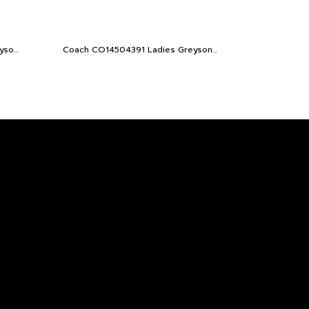
Coach CO14504390 Ladies Greyson Women's Watch
Coach CO14504391 Ladies Greyson Women's Watch