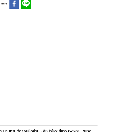
hare
ม ทนทานต่อรอยขีดข่วน • สีหน้าปัด: สีขาว (White • ขนาด