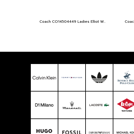
Coach CO14504449 Ladies Elliot Women's Watch