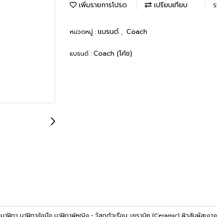
เพิ่มรายการโปรด
เปรียบเทียบ
S
แบรนด์
Coach
หมวดหมู่ :
,
Coach (โค้ช)
แบรนด์ :
าฬิกาข้อมือ นาฬิกาผู้หญิง • วัสดุตัวเรือน: เซรามิค (Ceramic) ผิวสัมผัสเงางา