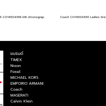
Coach CO14504396 kitt chronograph Women's Watch
แบรนด์
TIMEX
Nixon
Fossil
MICHAEL KORS
EMPORIO ARMANI
Coach
MASERATI
Calvin Klein