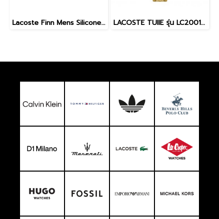
Lacoste Finn Mens Silicone Quartz Watch 2011284
LACOSTE TUIIE รุ่น LC2001324 นาฬิกาข้อมือผู้หญิง สีทอง