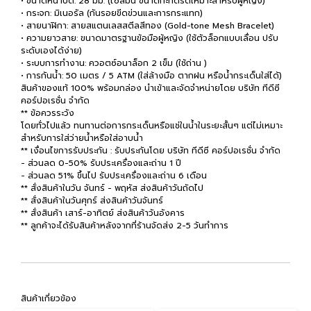
• ขนาดหน้าปัด: 28 มม. (ไซส์มินิ ขนาดกะทัดรัดเหมาะสำหรับผู้หญิง)
• กระจก: มิเนอรัล (กันรอยขีดข่วนและการกระแทก)
• สายนาฬิกา: สายสแตนเลสสตีลสีทอง (Gold-tone Mesh Bracelet)
• ความยาวสาย: ขนาดมาตรฐานข้อมือผู้หญิง (ใช้ตัวล็อกแบบเลื่อน ปรับ
ระดับเองได้ง่าย)
• ระบบการทำงาน: ควอตซ์อนาล็อก 2 เข็ม (ใช้ถ่าน )
• การกันน้ำ: 50 เมตร / 5 ATM (ใส่ล้างมือ ตากฝน หรือน้ำกระเด็นใส่ได้)
สินค้าของแท้ 100% พร้อมกล่อง นำเข้าและจัดจำหน่ายโดย บริษัท ทีดีซี
คอร์ปอเรชั่น จำกัด
** ข้อควรระวัง
โดยทั่วไปแล้ว ทนทานต่อการกระเด็นหรือแช่ในน้ำในระยะสั้นๆ แต่ไม่เหมาะ
สำหรับการใส่ว่ายน้ำหรือใส่อาบน้ำ
** เงื่อนไขการรับประกัน : รับประกันโดย บริษัท ทีดีซี คอร์ปอเรชั่น จำกัด
- ส่วนลด 0-50% รับประเครื่องและถ่าน 1 ปี
- ส่วนลด 51% ขึ้นไป รับประเครื่องและถ่าน 6 เดือน
** สั่งสินค้าในวัน จันทร์ - พฤหัส ส่งสินค้าวันถัดไป
** สั่งสินค้าในวันศุกร์ ส่งสินค้าวันจันทร์
** สั่งสินค้า เสาร์-อาทิตย์ ส่งสินค้าวันอังคาร
** ลูกค้าจะได้รับสินค้าหลังจากที่ร้านจัดส่ง 2-5 วันทำการ
สินค้าเกี่ยวข้อง