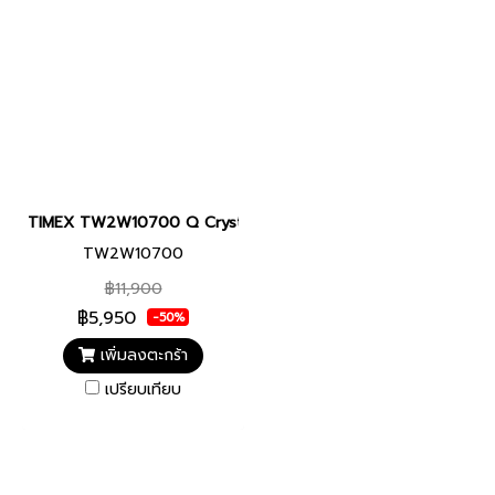
TIMEX TW2W10700 Q Crystal นาฬิกาข้อมือผู้หญิง สายสแตนเลส สีโ
TW2W10700
฿11,900
฿5,950
-50%
เพิ่มลงตะกร้า
เปรียบเทียบ