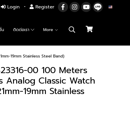
Login
Register
EN
ั่น
ติดต่อเรา
More
1mm-19mm Stainless Steel Band)
23316-00 100 Meters
s Analog Classic Watch
21mm-19mm Stainless