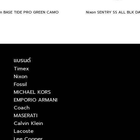
on BASE TIDE PRO GREEN CAMO
Nixon SENTRY SS ALL BLK D
แบรนด์
Timex
Nixon
Fossil
MICHAEL KORS
EMPORIO ARMANI
Coach
MASERATI
Calvin Klein
Lacoste
Lee Cooper