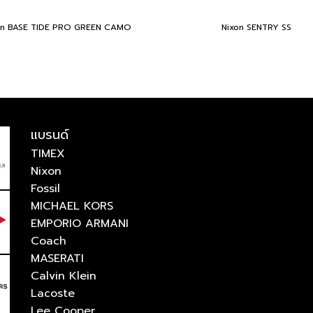
on BASE TIDE PRO GREEN CAMO
Nixon SENTRY SS
แบรนด์
TIMEX
Nixon
Fossil
MICHAEL KORS
EMPORIO ARMANI
Coach
MASERATI
Calvin Klein
Lacoste
Lee Cooper