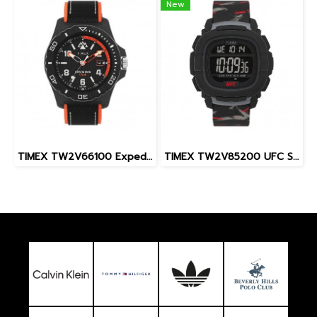
New
TIMEX TW2V66100 Expedition North® Freedive Ocea นาฬิกาข้อมือผู้ชาย สายผลิตจากวัสดุใต้ทะเลลึก สีดำ/ส้ม หน้าปัด 46 มม.
TIMEX TW2V85200 UFC Street Shock XL Fight Week นาฬิกาข้อมือผู้ชาย สายซิลิโคน สีดำ หน้าปัด 45 มม.