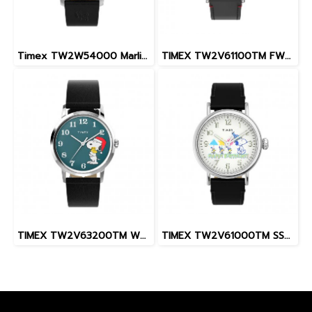
Timex TW2W54000 Marlin® Automatic x Peanuts Sketch 40mm Leather Strap Watch
TIMEX TW2V61100TM FW23 STAN40M PEANUTSHOLIDAY
TIMEX TW2V63200TM W22 PEANUTS MARLIN SNOOPY
TIMEX TW2V61000TM SS23 STAND 40M PEANUTS HB