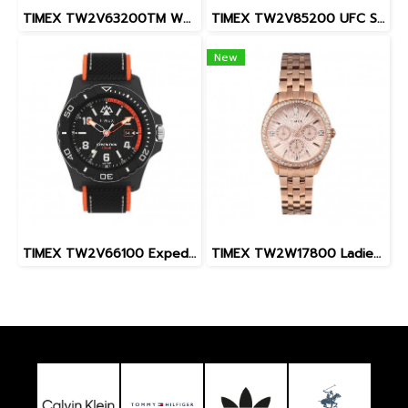
TIMEX TW2V63200TM W22 PEANUTS MARLIN SNOOPY
TIMEX TW2V85200 UFC Street Shock XL Fight Week นาฬิกาข้อมือผู้ชาย สายซิลิโคน สีดำ หน้าปัด 45 มม.
New
TIMEX TW2V66100 Expedition North® Freedive Ocea นาฬิกาข้อมือผู้ชาย สายผลิตจากวัสดุใต้ทะเลลึก สีดำ/ส้ม หน้าปัด 46 มม.
TIMEX TW2W17800 Ladies นาฬิกาข้อมือผู้หญิง สายสแตนเลส สีโรสโกลด์ หน้าปัด 36 มม.