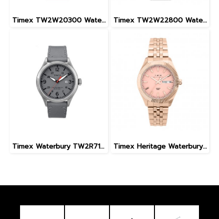
Timex TW2W20300 Waterbury Standard Coin Edge 40mm Leather Strap Watch
Timex TW2W22800 Waterbury Traditional GMT 39mm
Timex Waterbury TW2R71000
Timex Heritage Waterbury TW2U78400