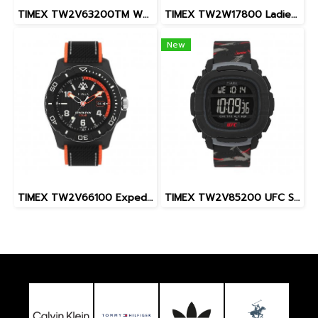
TIMEX TW2V63200TM W22 PEANUTS MARLIN SNOOPY
TIMEX TW2W17800 Ladies นาฬิกาข้อมือผู้หญิง สายสแตนเลส สีโรสโกลด์ หน้าปัด 36 มม.
New
TIMEX TW2V66100 Expedition North® Freedive Ocea นาฬิกาข้อมือผู้ชาย สายผลิตจากวัสดุใต้ทะเลลึก สีดำ/ส้ม หน้าปัด 46 มม.
TIMEX TW2V85200 UFC Street Shock XL Fight Week นาฬิกาข้อมือผู้ชาย สายซิลิโคน สีดำ หน้าปัด 45 มม.