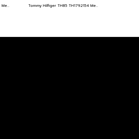
Tommy Hilfiger TH85 TH1792155 Men’s Watch
Tommy Hilfiger TH85 TH1792154 Men’s Watch