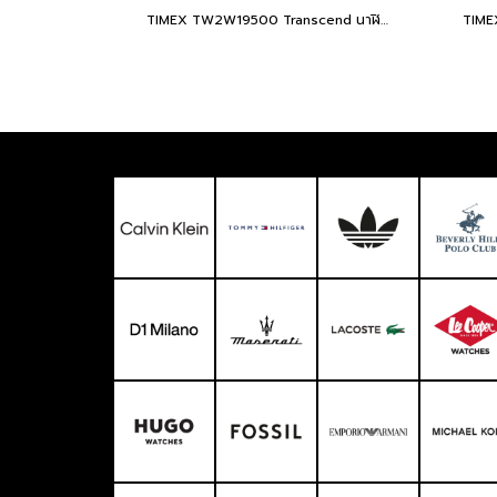
TIMEX TW2W19500 Transcend นาฬิกาข้อมือผู้หญิง สายสแตนเลส สีทอง /ดำ หน้าปัด 38 มม.