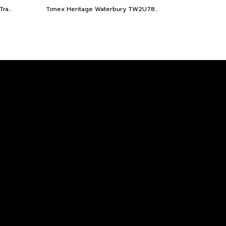
Timex TW2W22800 Waterbury Traditional GMT 39mm
Timex Heritage Waterbury TW2U78400