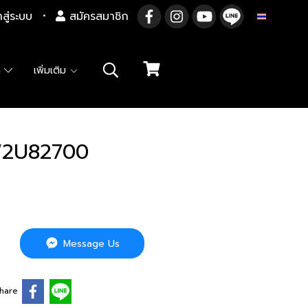
าสู่ระบบ
สมัครสมาชิก
TH
า
เพิ่มเติม
W2U82700
Message Us
hare