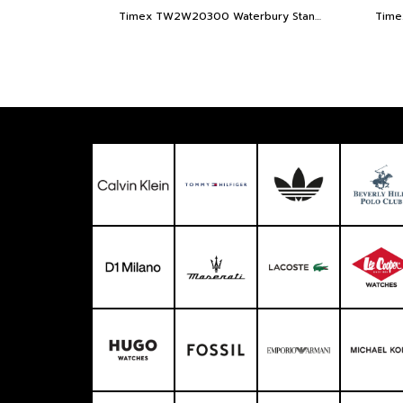
Timex TW2W20300 Waterbury Standard Coin Edge 40mm Leather Strap Watch