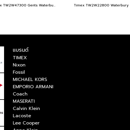
Timex TW2W47300 Gents Waterbury Leather Strap Watch 42mm.
แบรนด์
TIMEX
Nixon
Fossil
MICHAEL KORS
EMPORIO ARMANI
Coach
MASERATI
Calvin Klein
Lacoste
Lee Cooper