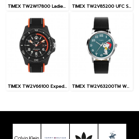
TIMEX TW2W17800 Ladies นาฬิกาข้อมือผู้หญิง สายสแตนเลส สีโรสโกลด์ หน้าปัด 36 มม.
TIMEX TW2V85200 UFC Street Shock XL Fight Week นาฬิกาข้อมือผู้ชาย สายซิลิโคน สีดำ หน้าปัด 45 มม.
TIMEX TW2V66100 Expedition North® Freedive Ocea นาฬิกาข้อมือผู้ชาย สายผลิตจากวัสดุใต้ทะเลลึก สีดำ/ส้ม หน้าปัด 46 มม.
TIMEX TW2V63200TM W22 PEANUTS MARLIN SNOOPY